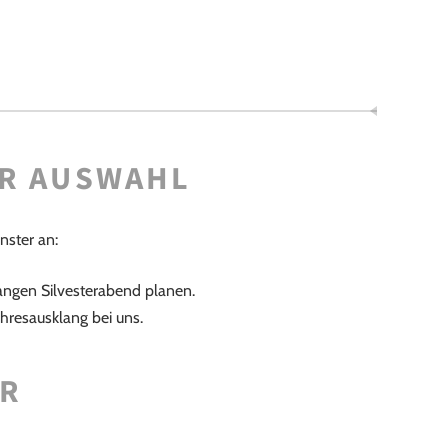
UR AUSWAHL
nster an:
angen Silvesterabend planen.
hresausklang bei uns.
ER