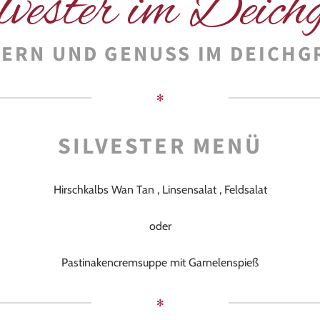
S
ilvester im Deich
IERN UND GENUSS IM DEICHG
✻
SILVESTER MENÜ
Hirschkalbs Wan Tan , Linsensalat , Feldsalat
oder
Pastinakencremsuppe mit Garnelenspieß
✻