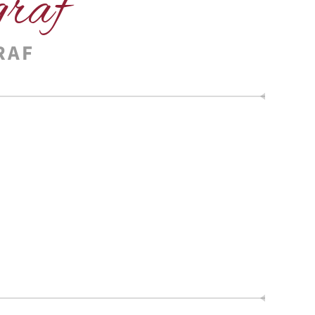
graf
RAF