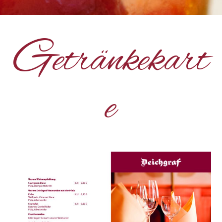
G
etränkekart
e