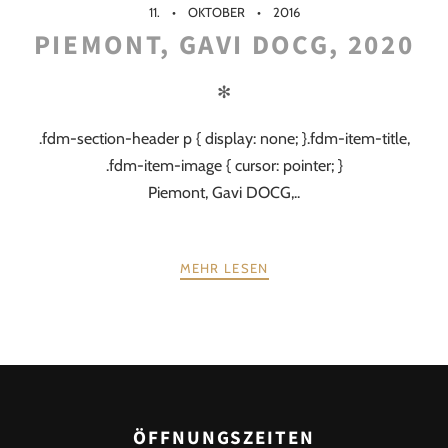
11.
OKTOBER
2016
PIEMONT, GAVI DOCG, 2020
✻
.fdm-section-header p { display: none; }.fdm-item-title,
.fdm-item-image { cursor: pointer; }
Piemont, Gavi DOCG,..
MEHR LESEN
POSTS
ZURÜCK
WEITER
NAVIGATION
ÖFFNUNGSZEITEN