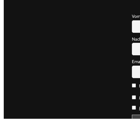
Vor
Nac
Ema
M