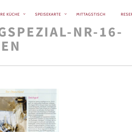
RE KÜCHE
SPEISEKARTE
MITTAGSTISCH
RESE
SPEZIAL-NR-16-
N
KEN