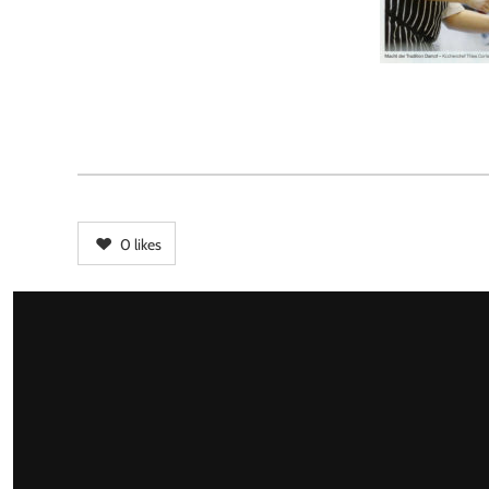
0
likes