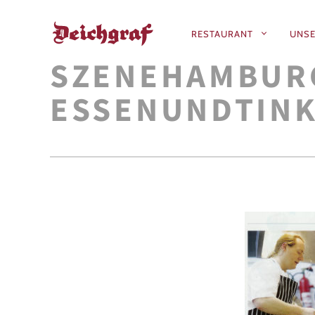
RESTAURANT
UNSE
PRIMÄR-
SZENEHAMBURG
NAVIGATIO
ESSENUNDTIN